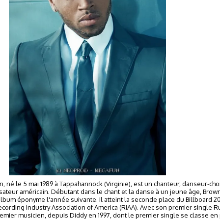
wn, né le 5 mai 1989 à Tappahannock (Virginie), est un chanteur, danseur-c
lisateur américain. Débutant dans le chant et la danse à un jeune âge, Brow
album éponyme l'année suivante. Il atteint la seconde place du Billboard 200
cording Industry Association of America (RIAA). Avec son premier single Run
remier musicien, depuis Diddy en 1997, dont le premier single se classe en