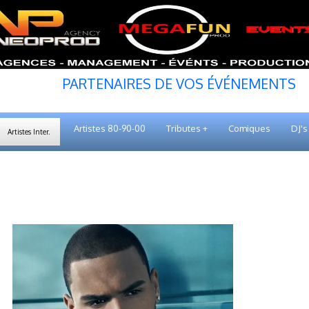
PARTENAIRES DE VOS ÉVÉNEMENTS
Artistes 80-90-00
Tributes +
Comiques
DJ's
Artistes Inter.
CHRIS BROWN