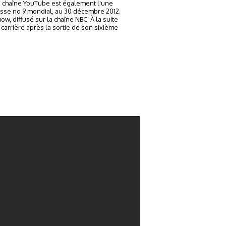
 Sa chaîne YouTube est également l'une
asse no 9 mondial, au 30 décembre 2012.
, diffusé sur la chaîne NBC. À la suite
carrière après la sortie de son sixième
10
11
12
...
23
→