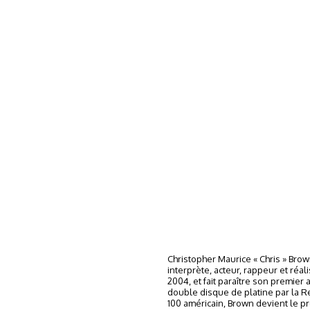
Christopher Maurice « Chris » Bro
interprète, acteur, rappeur et réa
2004, et fait paraître son premier 
double disque de platine par la Re
100 américain, Brown devient le p