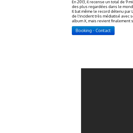
En 2013, il recense un total de 9 
des plus regardées dans le monde,
Il bat même le record détenu par L
de l'incident très médiatisé avec 
album X, mais revient finalement s
Booking - Contact