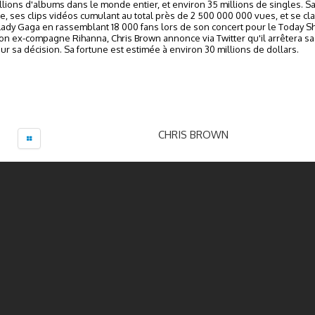
millions d'albums dans le monde entier, et environ 35 millions de singles.
 ses clips vidéos cumulant au total près de 2 500 000 000 vues, et se cl
ady Gaga en rassemblant 18 000 fans lors de son concert pour le Today Show
son ex-compagne Rihanna, Chris Brown annonce via Twitter qu'il arrêtera sa 
ur sa décision. Sa fortune est estimée à environ 30 millions de dollars.
CHRIS BROWN
←
1
...
8
9