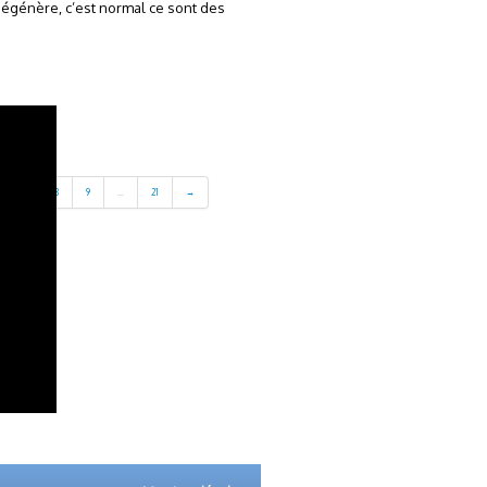
 dégénère, c’est normal ce sont des
7
8
9
...
21
→