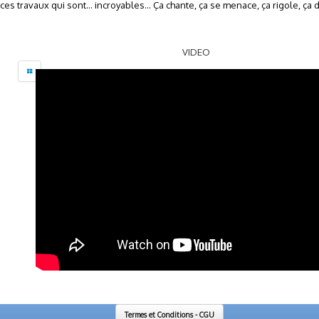
es travaux qui sont... incroyables... Ça chante, ça se menace, ça rigole, ça
VIDEO
←
1
...
5
6
Termes et Conditions - CGU