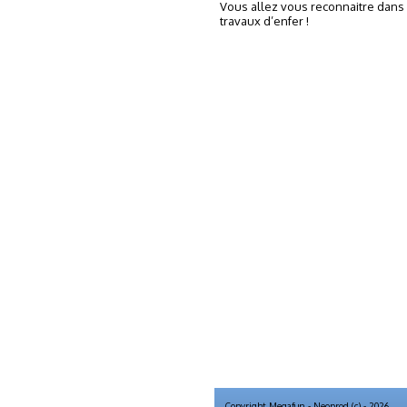
Vous allez vous reconnaitre dans c
travaux d’enfer !
Copyright Megafun - Neoprod (c) - 2026