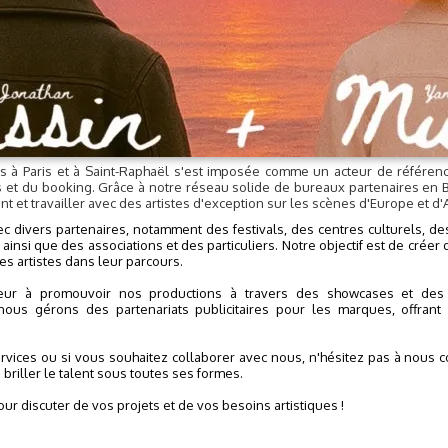
 à Paris et à Saint-Raphaël s'est imposée comme un acteur de référen
s et du booking. Grâce à notre réseau solide de bureaux partenaires en B
t et travailler avec des artistes d'exception sur les scènes d'Europe et d
c divers partenaires, notamment des festivals, des centres culturels, de
insi que des associations et des particuliers. Notre objectif est de cré
les artistes dans leur parcours.
ur à promouvoir nos productions à travers des showcases et des c
nous gérons des partenariats publicitaires pour les marques, offrant a
ervices ou si vous souhaitez collaborer avec nous, n'hésitez pas à nous
briller le talent sous toutes ses formes.
r discuter de vos projets et de vos besoins artistiques !